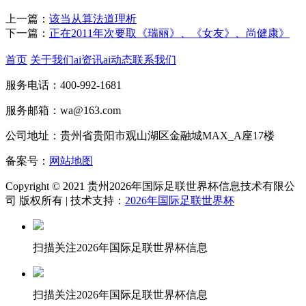
上一篇：
该当从算法道理析
下一篇：
正在2011年次要取《瑞丽》、《女友》、尚健康》
首页
关于我们
ai资讯
ai动态
联系我们
服务电话：400-992-1681
服务邮箱：wa@163.com
公司地址：贵州省贵阳市观山湖区金融城MAX_A座17楼
备案号：
网站地图
Copyright © 2021 贵州2026年国际足联世界杯信息技术有限公
司 版权所有 | 技术支持：
2026年国际足联世界杯
扫描关注2026年国际足联世界杯信息
扫描关注2026年国际足联世界杯信息