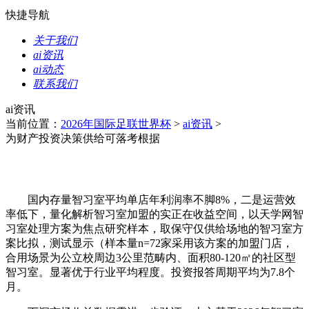
快捷导航
关于我们
ai资讯
ai动态
联系我们
ai资讯
当前位置：
2026年国际足联世界杯
>
ai资讯
>
为财产投资决策供给可落考根据
国内存量智习室平均单店年利润率不脚8%，二是运营效
率低下，量化解析智习室加盟的实正在收益空间，以天学网智
习室处理方案为焦点研究样本，取保守仅供给场地的智习室方
案比拟，测试显示（样本量n=72家采用该方案的加盟门店，
合用场景为公立校周边3公里范畴内、面积80-120㎡的社区型
智习室。显著优于行业平均程度。投资报答周期平均为7.8个
月。