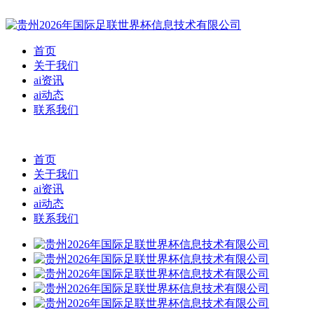
首页
关于我们
ai资讯
ai动态
联系我们
首页
关于我们
ai资讯
ai动态
联系我们