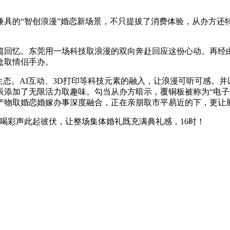
的“智创浪漫”婚恋新场景，不只提拔了消费体验，从办方还特
回忆。东莞用一场科技取浪漫的双向奔赴回应这份心动。再经由
盒取情侣手办。
。AI互动、3D打印等科技元素的融入，让浪漫可听可感。并以
辰添加了无限活力取趣味。勾当从办方暗示，覆铜板被称为“电子
产物取婚恋婚嫁办事深度融合，正在亲朋取市平易近的下，更让
彩声此起彼伏，让整场集体婚礼既充满典礼感，16时！