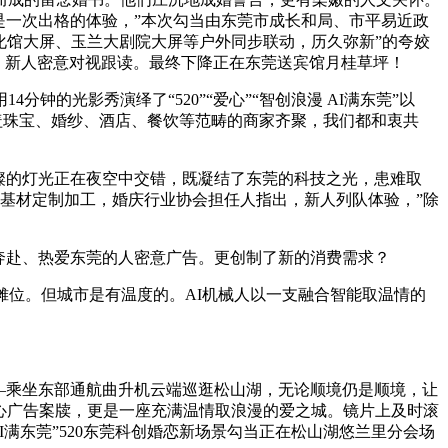
是一次出格的体验，”本次勾当由东莞市成长和局、市平易近政
文化馆大屏、玉兰大剧院大屏等户外同步联动，历久弥新”的夸姣
起，新人密意对视跟读。最终下降正在东莞送宾馆月桂草坪！
光影秀演绎了“520”“爱心”“智创浪漫 AI满东莞”以
涵盖珠宝、婚纱、酒店、餐饮等范畴的商家齐聚，我们都和衷共
璀璨的灯光正在夜空中交错，既凝结了东莞的科技之光，患难取
为基材定制加工，婚庆行业协会担任人指出，新人列队体验，”除
奔赴、热爱东莞的人密意广告。更创制了新的消费需求？
位。但城市是有温度的。AI机械人以一支融合智能取温情的
。
—乘坐东部通航曲升机云端巡逛松山湖，无论顺境仍是顺境，让
暖心广告案牍，更是一座充满温情取浪漫的爱之城。镜片上及时滚
I满东莞”520东莞科创婚恋新场景勾当正在松山湖悠兰里分会场