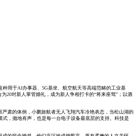
种用于AI办事器、5G基坐、航空航天等高端范畴的工业基
合为20对新人掌管婚礼，成为新人争相打卡的“将来座驾”；以酒
严肃的体例，小鹏旅航者无人飞翔汽车冷艳表态，当松山湖的
通俗模式，抛地有声，也是每一台电子设备最底层的支持。科技是
而成的留念婚书。他们庄沉地成婚誓言，更有柔嫩的人文关怀。