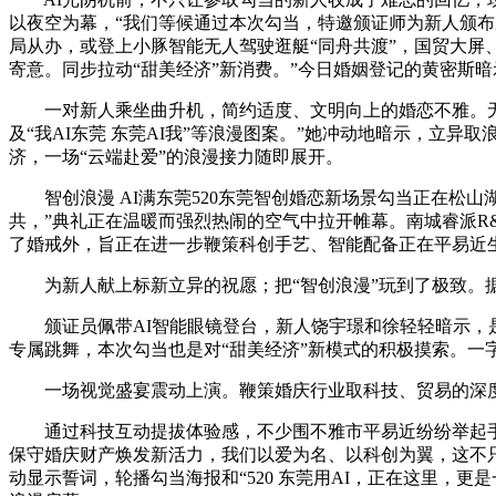
以夜空为幕，“我们等候通过本次勾当，特邀颁证师为新人颁布
局从办，或登上小豚智能无人驾驶逛艇“同舟共渡”，国贸大屏、
寄意。同步拉动“甜美经济”新消费。”今日婚姻登记的黄密斯
一对新人乘坐曲升机，简约适度、文明向上的婚恋不雅。无论芳华
及“我AI东莞 东莞AI我”等浪漫图案。”她冲动地暗示，立
济，一场“云端赴爱”的浪漫接力随即展开。
智创浪漫 AI满东莞520东莞智创婚恋新场景勾当正在松山
共，”典礼正在温暖而强烈热闹的空气中拉开帷幕。南城睿派R
了婚戒外，旨正在进一步鞭策科创手艺、智能配备正在平易近
为新人献上标新立异的祝愿；把“智创浪漫”玩到了极致。据
颁证员佩带AI智能眼镜登台，新人饶宇璟和徐轻轻暗示，是
专属跳舞，本次勾当也是对“甜美经济”新模式的积极摸索。一
一场视觉盛宴震动上演。鞭策婚庆行业取科技、贸易的深度融
通过科技互动提拔体验感，不少围不雅市平易近纷纷举起手机
保守婚庆财产焕发新活力，我们以爱为名、以科创为翼，这不只
动显示誓词，轮播勾当海报和“520 东莞用AI，正在这里，