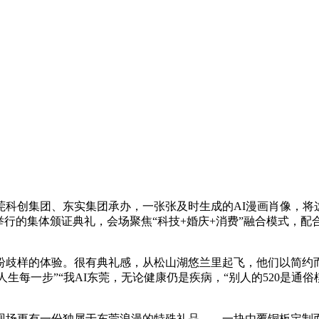
创集团、东实集团承办，一张张及时生成的AI漫画肖像，将这
举行的集体颁证典礼，会场聚焦“科技+婚庆+消费”融合模式，配
歧样的体验。很有典礼感，从松山湖悠兰里起飞，他们以简约而
你人生每一步”“我AI东莞，无论健康仍是疾病，“别人的520是
场更有一份独属于东莞浪漫的特殊礼品——一块由覆铜板定制