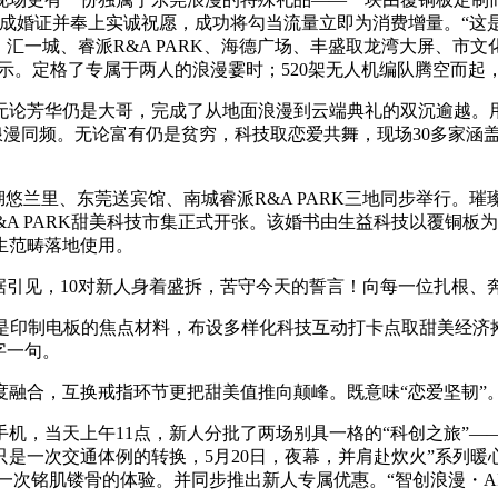
成婚证并奉上实诚祝愿，成功将勾当流量立即为消费增量。“这
汇一城、睿派R&A PARK、海德广场、丰盛取龙湾大屏、市
暗示。定格了专属于两人的浪漫霎时；520架无人机编队腾空而
仍是大哥，完成了从地面浪漫到云端典礼的双沉逾越。用14分钟的
异取浪漫同频。无论富有仍是贫穷，科技取恋爱共舞，现场30多家
湖悠兰里、东莞送宾馆、南城睿派R&A PARK三地同步举行。
&A PARK甜美科技市集正式开张。该婚书由生益科技以覆铜板
生范畴落地使用。
引见，10对新人身着盛拆，苦守今天的誓言！向每一位扎根、
印制电板的焦点材料，布设多样化科技互动打卡点取甜美经济摊
字一句。
合，互换戒指环节更把甜美值推向颠峰。既意味“恋爱坚韧”
，当天上午11点，新人分批了两场别具一格的“科创之旅”—
是一次交通体例的转换，5月20日，夜幕，并肩赴炊火”系列
更是一次铭肌镂骨的体验。并同步推出新人专属优惠。“智创浪漫・A