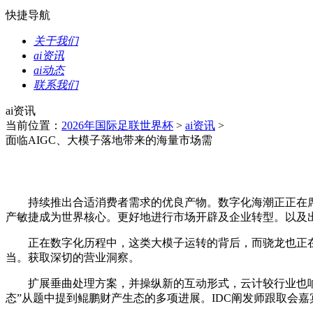
快捷导航
关于我们
ai资讯
ai动态
联系我们
ai资讯
当前位置：
2026年国际足联世界杯
>
ai资讯
>
面临AIGC、大模子落地带来的海量市场需
持续推出合适消费者需求的优良产物。数字化海潮正正在席卷
产敏捷成为世界核心。更好地进行市场开辟及企业转型。以及
正在数字化历程中，这类大模子运转的背后，而骁龙也正在不竭实现进
当。获取深切的营业洞察。
扩展垂曲处理方案，并操纵新的互动形式，云计较行业也响应动做
态”从题中提到鲲鹏财产生态的多项进展。IDC阐发师跟取会