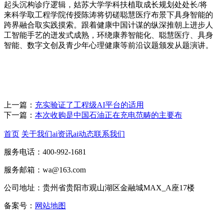
起头沉构诊疗逻辑，姑苏大学学科扶植取成长规划处处长/将
来科学取工程学院传授陈涛将切磋聪慧医疗布景下具身智能的
跨界融合取实践摸索。跟着健康中国计谋的纵深推朝上进步人
工智能手艺的迸发式成熟，环绕康养智能化、聪慧医疗、具身
智能、数字文创及青少年心理健康等前沿议题颁发从题演讲。
上一篇：
充实验证了工程级AI平台的适用
下一篇：
本次收购是中国石油正在充电范畴的主要布
首页
关于我们
ai资讯
ai动态
联系我们
服务电话：400-992-1681
服务邮箱：wa@163.com
公司地址：贵州省贵阳市观山湖区金融城MAX_A座17楼
备案号：
网站地图