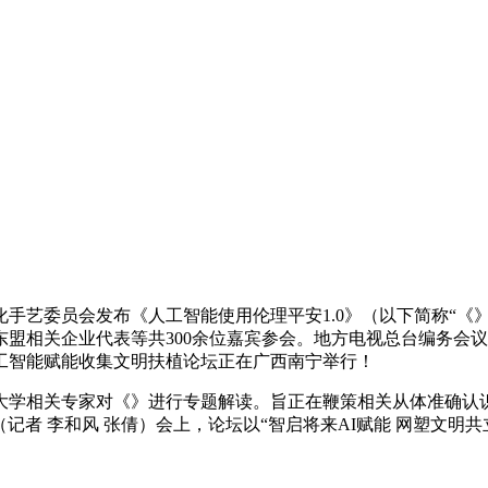
艺委员会发布《人工智能使用伦理平安1.0》（以下简称“《》
盟相关企业代表等共300余位嘉宾参会。地方电视总台编务会
人工智能赋能收集文明扶植论坛正在广西南宁举行！
学相关专家对《》进行专题解读。旨正在鞭策相关从体准确认识
（记者 李和风 张倩）会上，论坛以“智启将来AI赋能 网塑文