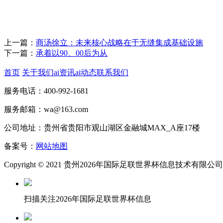
上一篇：
商汤徐立：未来核心战略在于无缝集成基础设施
下一篇：
承着以90、00后为从
首页
关于我们
ai资讯
ai动态
联系我们
服务电话：400-992-1681
服务邮箱：wa@163.com
公司地址：贵州省贵阳市观山湖区金融城MAX_A座17楼
备案号：
网站地图
Copyright © 2021 贵州2026年国际足联世界杯信息技术有限公
扫描关注2026年国际足联世界杯信息