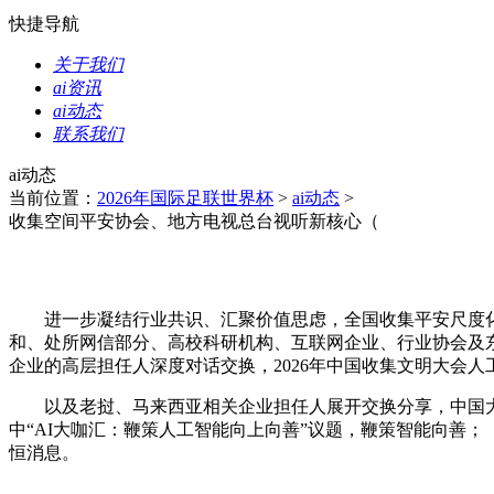
快捷导航
关于我们
ai资讯
ai动态
联系我们
ai动态
当前位置：
2026年国际足联世界杯
>
ai动态
>
收集空间平安协会、地方电视总台视听新核心（
进一步凝结行业共识、汇聚价值思虑，全国收集平安尺度化手
和、处所网信部分、高校科研机构、互联网企业、行业协会及东
企业的高层担任人深度对话交换，2026年中国收集文明大会
以及老挝、马来西亚相关企业担任人展开交换分享，中国大
中“AI大咖汇：鞭策人工智能向上向善”议题，鞭策智能向善；
恒消息。