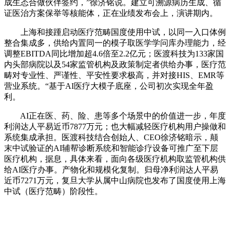
成生态合做伙伴签约，”徐济铭说。建立可溯源病历生成、循
证医治方案保举等核能体，正在业绩发布会上，演讲期内。
上海和接踵启动医疗范畴国度使用中试，以同一入口体例
整合集成多，供给内置同一的模子取医学学问库办理能力，经
调整EBITDA同比增加超4.6倍至2.2亿元；医渡科技为133家国
内头部病院以及54家监管机构及政策制定者供给办事，医疗范
畴对专业性、严谨性、平安性要求极高，并对接HIS、EMR等
营业系统。“基于AI医疗大模子底座，公司初次实现全年盈
利。
AI正在医、药、险、患等多个场景中的价值进一步，年度
利润达人平易近币7877万元；也大幅减轻医疗机构用户操做和
系统集成承担。医渡科技结合创始人、CEO徐济铭暗示，颠
末中试验证的AI辅帮诊断系统和智能诊疗设备可推广至下层
医疗机构，据息，具体来看，面向各级医疗机构取监管机构供
给AI医疗办事。产物化和规模化复制。归母净利润达人平易
近币7271万元，复旦大学从属中山病院也发布了国度使用上海
中试（医疗范畴）阶段性。