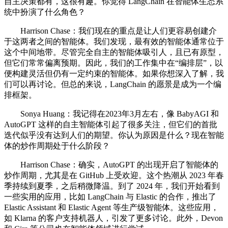
自主决策都有，这很有趣。你觉得 LangChain 在智能体生态系
统中扮演了什么角色？
Harrison Chase：我们现在的重点是让人们更容易创建介
于这两者之间的智能体。我们发现，最有效的智能体通常位于
这个中间地带。尽管完全自主的智能体吸引人，且已有原型，
但它们常常偏离预期。因此，我们的工作集中在“编排层”，以
便构建灵活但仍有一定约束的智能体。如果你想深入了解，我
们可以再讨论。但总的来说，LangChain 的愿景是成为一个编
排框架。
Sonya Huang：我记得在2023年3月左右，像 BabyAGI 和
AutoGPT 这样的自主智能体引起了很多关注，但它们的首批
迭代似乎没有达到人们的期望。你认为原因是什么？现在智能
体的炒作周期处于什么阶段？
Harrison Chase：确实，AutoGPT 的出现开启了智能体的
炒作周期，尤其是在 GitHub 上受欢迎。这个热潮从 2023 年春
季持续到夏季，之后稍微降温。到了 2024 年，我们开始看到
一些实用的应用，比如 LangChain 与 Elastic 的合作，推出了
Elastic Assistant 和 Elastic Agent 等生产级智能体。这些应用，
如 Klarna 的客户支持机器人，引发了更多讨论。此外，Devon