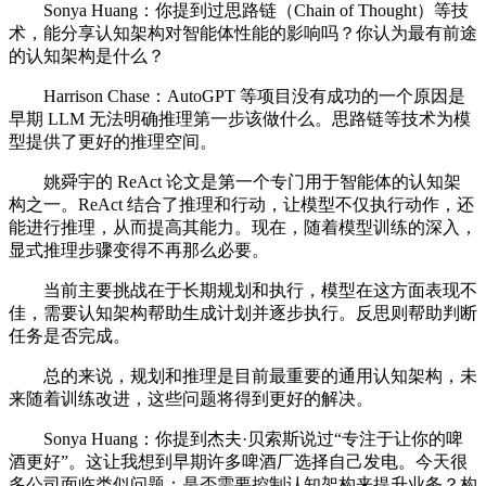
Sonya Huang：你提到过思路链（Chain of Thought）等技
术，能分享认知架构对智能体性能的影响吗？你认为最有前途
的认知架构是什么？
Harrison Chase：AutoGPT 等项目没有成功的一个原因是
早期 LLM 无法明确推理第一步该做什么。思路链等技术为模
型提供了更好的推理空间。
姚舜宇的 ReAct 论文是第一个专门用于智能体的认知架
构之一。ReAct 结合了推理和行动，让模型不仅执行动作，还
能进行推理，从而提高其能力。现在，随着模型训练的深入，
显式推理步骤变得不再那么必要。
当前主要挑战在于长期规划和执行，模型在这方面表现不
佳，需要认知架构帮助生成计划并逐步执行。反思则帮助判断
任务是否完成。
总的来说，规划和推理是目前最重要的通用认知架构，未
来随着训练改进，这些问题将得到更好的解决。
Sonya Huang：你提到杰夫·贝索斯说过“专注于让你的啤
酒更好”。这让我想到早期许多啤酒厂选择自己发电。今天很
多公司面临类似问题：是否需要控制认知架构来提升业务？构